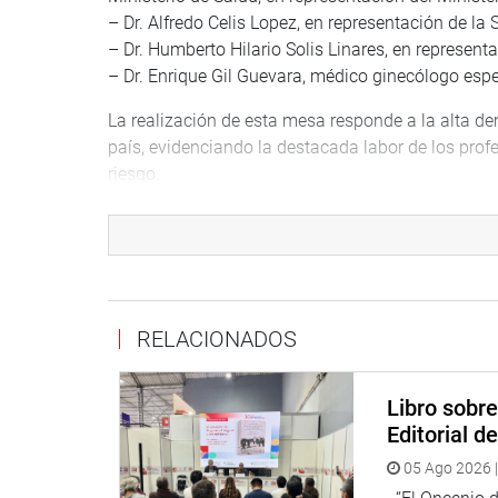
– Dr. Alfredo Celis Lopez, en representación de la
– Dr. Humberto Hilario Solis Linares, en represen
– Dr. Enrique Gil Guevara, médico ginecólogo espec
La realización de esta mesa responde a la alta dem
país, evidenciando la destacada labor de los prof
riesgo.
Ante esta necesidad y como parte del interés de l
aportes de las autoridades presentes sobre la vi
fetal en el Perú, con el objetivo de contribuir a me
DESPACHO CONGRESAL
RELACIONADOS
Libro sobr
Editorial d
05 Ago 2026 |