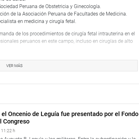
 Sociedad Peruana de Obstetricia y Ginecología.
tación de la Asociación Peruana de Facultades de Medicina.
ialista en medicina y cirugía fetal.
anda de los procedimientos de cirugía fetal intrauterina en el
esionales peruanos en este campo, incluso en cirugías de alto
a Comisión de Mujer y Familia, se buscó obtener las opiniones y
VER MÁS
abilidad de implementar la subespecialidad de medicina materno
jorar la salud pública en nuestro país.
e el Oncenio de Leguía fue presentado por el Fondo
el Congreso
 11:22 h