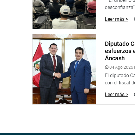
“El Oncenio de
desconfianza”,
Leer más >
Diputado C
esfuerzos e
Áncash
04 Ago 2026 |
El diputado C
con el fiscal 
Leer más >