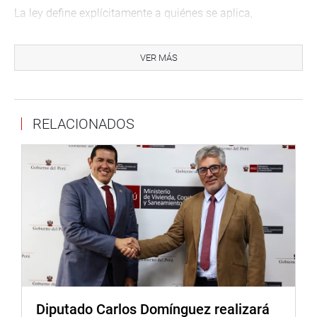
La ley define explícitamente a quiénes se aplica,
enfocándose en niños y adolescentes víctimas de delitos
sexuales, asegurando que todas las partes del sistema
VER MÁS
judicial y de protección estén alineadas en su enfoque y
tratamiento.
Además, detalla acciones específicas de reparación que
RELACIONADOS
incluyen medidas de restitución, satisfacción y garantías
de no repetición, articulando cómo cada una de estas
contribuye a la reconstrucción de la vida de las víctimas.
DESPACHO CONGRESAL
Diputado Carlos Domínguez realizará