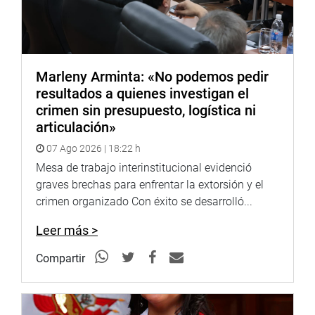
-Orientación sobre Pensión 65, programa Juntos, Contigo
y Cuna Más
-Información y asesoramiento sobre becas (PRONABEC)
-Actividades educativas y lúdicas, degustaciones y
Marleny Arminta: «No podemos pedir
muestra de productos
resultados a quienes investigan el
crimen sin presupuesto, logística ni
articulación»
07 Ago 2026 | 18:22 h
Mesa de trabajo interinstitucional evidenció
graves brechas para enfrentar la extorsión y el
crimen organizado Con éxito se desarrolló...
Leer más >
Compartir