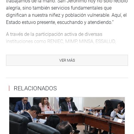
trabajamos de la mano. San Jerónimo hoy no solo recibió
alegría, sino también servicios fundamentales que
dignifican a nuestra niñez y población vulnerable. Aquí, el
Estado estuvo presente, escuchando y atendiendo.”
A través de la participación activa de diversas
instituciones como RENIEC, MIMP, MINSA, ESSALUD,
Gerencia Regional de Salud del Gobierno Regional de
Cusco, MIDIS, SUNAFIL, PRONABEC, PRODUCE, la PNP y
VER MÁS
el Ejército del Perú, se ofrecieron más de 30 servicios
gratuitos, entre ellos:
-Trámites gratuitos de DNI para menores de 0 a 17 años
RELACIONADOS
-Asistencia económica por orfandad (INABIF)
-Orientación de los programas Aurora y Warmi Ñan
-Pediatría, odontopediatría, ginecología, tamizajes, CRED,
inmunizaciones
-Consejería nutricional y estimulación temprana
-Evaluaciones psicológicas y prevención de violencia
familiar