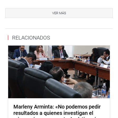
evaluación y designación, y crear juzgados
especializados en familia en distritos con alta carga
VER MÁS
procesal, a fin de evitar que niñas y niños permanezcan
largos periodos en centros de acogida.
Las instituciones coincidieron en que la
RELACIONADOS
institucionalización prolongada afecta el desarrollo
emocional, social y psicológico de niñas, niños y
adolescentes, reduciendo sus posibilidades de
integración familiar y social.
Al cierre del encuentro, la congresista Esmeralda Limachi
reafirmó su compromiso de impulsar iniciativas
legislativas, acciones de fiscalización y articulación
interinstitucional, orientadas a construir un sistema de
adopciones más ágil, eficiente y humano, que coloque en
el centro el interés superior del niño y su derecho
fundamental a crecer en una familia.
Marleny Arminta: «No podemos pedir
resultados a quienes investigan el
DESPACHO DE LA CONGRESISTA ESMERALDA LIMACHI -