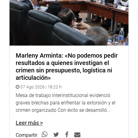
Hoy, la Comisión de Inclusión Social cierra un ciclo con la
satisfacción de haber trabajado con convicción, empatía
y resultados. El compromiso sigue: que quien continúe
esta labor lo haga con el mismo espíritu de servicio y
entrega al país.
Marleny Arminta: «No podemos pedir
Comisión de Inclusión Social y Personas con
resultados a quienes investigan el
Discapacidad
crimen sin presupuesto, logística ni
articulación»
07 Ago 2026 | 18:22 h
Mesa de trabajo interinstitucional evidenció
graves brechas para enfrentar la extorsión y el
crimen organizado Con éxito se desarrolló...
Leer más >
Compartir