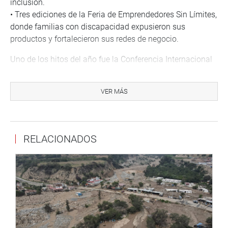
inclusión.
• Tres ediciones de la Feria de Emprendedores Sin Límites,
donde familias con discapacidad expusieron sus
productos y fortalecieron sus redes de negocio.
Uno de los hitos del año fue la Conferencia Internacional
“Conocer para comprender, comprender para incluir”,
dedicada al trastorno del espectro autista,
VER MÁS
complementada por mesas técnicas, actividades
artísticas y eventos culturales.
En el ámbito de fiscalización, la Comisión supervisó la
RELACIONADOS
calidad de los desayunos escolares, exigió el
cumplimiento del Servicio de Apoyo Educativo (SAE) y
verificó condiciones de accesibilidad en instituciones
clave, como el CEBE N.° 1 de Pucallpa y el nuevo
Aeropuerto Internacional Jorge Chávez.
Bajo el lema “Te escucho, te incluyo y te represento”, se
llevó a cabo una campaña cívica emblemática que brindó