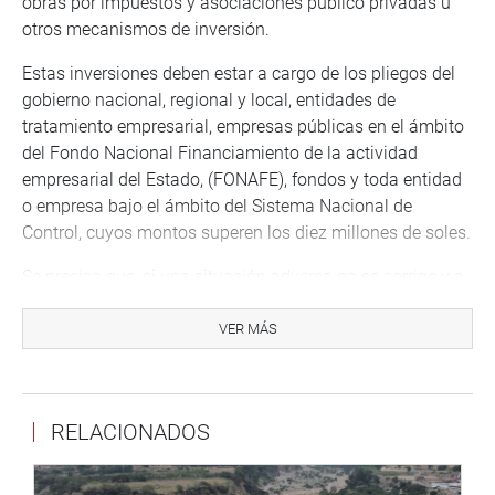
obras por impuestos y asociaciones público privadas u
otros mecanismos de inversión.
Estas inversiones deben estar a cargo de los pliegos del
gobierno nacional, regional y local, entidades de
tratamiento empresarial, empresas públicas en el ámbito
del Fondo Nacional Financiamiento de la actividad
empresarial del Estado, (FONAFE), fondos y toda entidad
o empresa bajo el ámbito del Sistema Nacional de
Control, cuyos montos superen los diez millones de soles.
Se precisa que, si una situación adversa no se corrige y a
partir de ello se advierte un posible perjuicio al Estado, por
la no adopción oportuna de las acciones preventivas y
VER MÁS
correctivas que correspondían, los órganos del Sistema
Nacional de Control determinan la ejecución de los
servicios de control posterior que correspondan para la
RELACIONADOS
identificación de las responsabilidades en los
funcionarios y servidores públicos que generaron el
referido perjuicio.