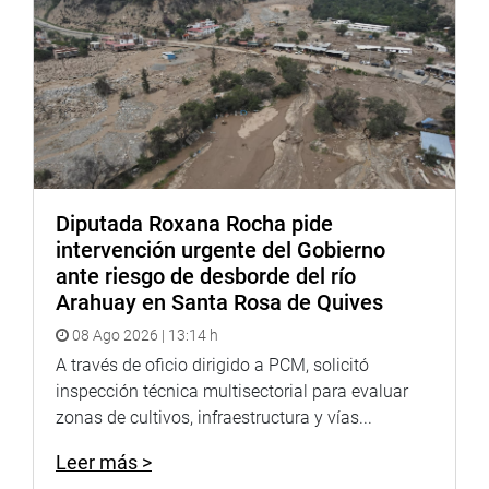
El congresista Aguinaga solicitó a la Presidencia del
Congreso que agilice la aprobación de esta norma para
otorgarle al Sistema Nacional de Control las herramientas
que le permiten ejercer su labor y garantizar el uso
correcto y transparente de los recursos del Estado.
Diputada Roxana Rocha pide
intervención urgente del Gobierno
ante riesgo de desborde del río
Arahuay en Santa Rosa de Quives
08 Ago 2026 | 13:14 h
A través de oficio dirigido a PCM, solicitó
inspección técnica multisectorial para evaluar
Despacho del congresista Alejandro Aguinaga
zonas de cultivos, infraestructura y vías...
Leer más >