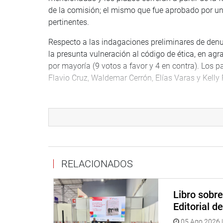
de la comisión; el mismo que fue aprobado por una
pertinentes.
Respecto a las indagaciones preliminares de denun
la presunta vulneración al código de ética, en agr
por mayoría (9 votos a favor y 4 en contra). Los p
Flavio Cruz, Waldemar Cerrón, Elías Varas y Kelly 
En cuanto a la denuncia de oficio contra el congre
de ética, en agravio de los congresistas Leslie Ol
aprobada por mayoría 11 a favor y 3 en contra. 
los legisladores que votaron en contra.
Finalmente, se aprobó la denuncia de oficio en con
RELACIONADOS
vulneración al código de ética, en agravio del pe
votos a favor y la abstención del congresista Fla
Libro sobr
Lima, 27 de setiembre del 2021
Editorial d
COMISIÓN DE ÉTICA
05 Ago 2026 |