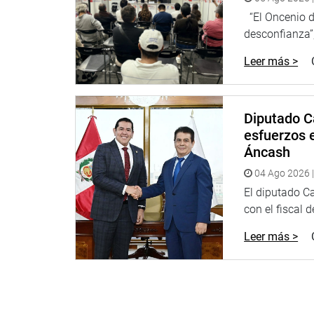
“El Oncenio de
desconfianza”,
Leer más >
Diputado C
esfuerzos e
Áncash
04 Ago 2026 |
El diputado C
con el fiscal 
Leer más >