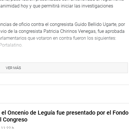
nimidad hoy y que permitirá iniciar las investigaciones
cias de oficio contra el congresista Guido Bellido Ugarte, por
avio de la congresista Patricia Chirinos Venegas, fue aprobada
arlamentarios que votaron en contra fueron los siguientes:
Portalatino.
sista Héctor Valer Pinto, por la presunta vulneración al código
ivos Martínez y Héctor Ventura Ángel, esta también fue
VER MÁS
Flavio Cruz Mamami, Waldemar Cerrón y Hitler Saavedra fueron
tra del congresista Jorge Luis Flores Ancachi, por la presunta
riodista puneño Liubumir Fernández. En este caso fue por 13
vio Cruz Mamani.
e el Oncenio de Leguía fue presentado por el Fondo
el Congreso
 11:22 h