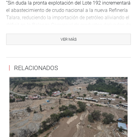
“Sin duda la pronta explotación del Lote 192 incrementará
el abastecimiento de crudo nacional a la nueva Refinería
Talara, reduciendo la importación de petróleo aliviando el
déficit en la Balanza Comercial de productos derivados de
petróleo para el consumo nacional, de igual forma, la
reactivación del Lote 192 reforzará la sostenibilidad
VER MÁS
operativa y económica del Oleoducto Norperuano, por
donde se transporta el crudo desde los campos de la
Selva hasta la Costa, lo que incentivará la inversión en
RELACIONADOS
actividades de exploración de hidrocarburos”. Puntualizó
Lima, 07 de setiembre de 2022
Se agradece su difusión
Telf: (511) 3117346
Cel 995749141