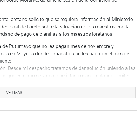
ante loretano solicitó que se requiera información al Ministerio
Regional de Loreto sobre la situación de los maestros con la
endario de pago de planillas a los maestros loretanos.
ia de Putumayo que no les pagan mes de noviembre y
emas en Maynas donde a maestros no les pagaron el mes de
iente.
ón. Desde mi despacho tratamos de dar solución uniendo a las
ce que este año se van a repetir las cosas afectando a miles
VER MÁS
 Eleazar Pezo, indicó que un pasar las fiestas de Navidad y Año
en la provincia de Putumayo y Requena.