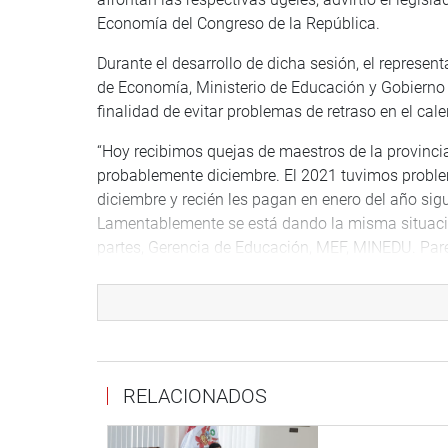
Economía del Congreso de la República.
Durante el desarrollo de dicha sesión, el represent
de Economía, Ministerio de Educación y Gobierno 
finalidad de evitar problemas de retraso en el cal
“Hoy recibimos quejas de maestros de la provinc
probablemente diciembre. El 2021 tuvimos probl
diciembre y recién les pagan en enero del año sigu
Lamentablemente se está dando la misma situaci
partes, Gerencia de Educación, MEF, MINEDU. Pare
de maestros”, sostuvo el parlamentario.
Al respecto, el secretario general del Sute Loreto,
Nuevo sin dinero. Similar panorama se presenta 
RELACIONADOS
PRENSA DESPACHO