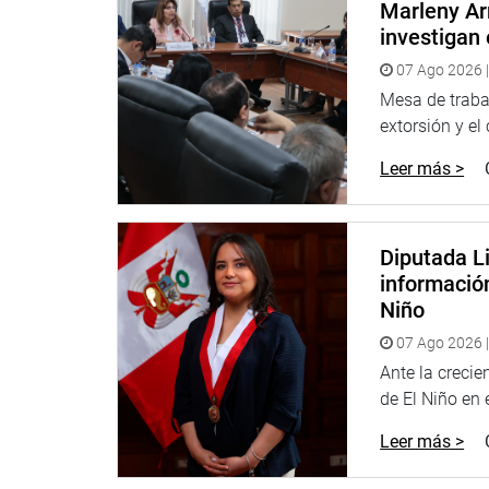
Marleny Ar
investigan 
07 Ago 2026 |
Mesa de trabaj
extorsión y el
Leer más >
Diputada Li
informació
Niño
07 Ago 2026 |
Ante la creci
de El Niño en el
Leer más >