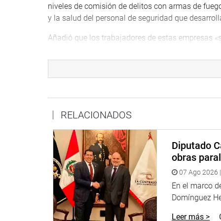
niveles de comisión de delitos con armas de fuego
y la salud del personal de seguridad que desarroll
Añadió que los trabajadores de estas empresas «
peligros debido a la labor que realizan y no oto
labores sería una negligencia por parte del Estad
las empresas que formar parte de este sector, in
terceros».
Yarrow Lumbreras, por lo tanto, consideró muy imp
RELACIONADOS
Legislativo N° 1213, con la finalidad de permitir fo
los servicios de seguridad privada, así como gara
colaboración a la seguridad ciudadana.
Diputado C
obras paral
Las empresas de transporte de dinero y valores 
dinerarios que no superen las cinco
07 Ago 2026 |
(5) UIT, se informó.
En el marco de
Domínguez Her
DESPACHO CONGRESAL
Leer más >