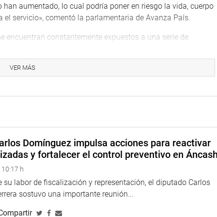
 han aumentado, lo cual podría poner en riesgo la vida, cuerpo
a el servicio», comentó la parlamentaria de Avanza País.
se encuentran constantemente expuestos a una serie de
rgarles los medios adecuados para que puedan cumplir con sus
o, y un proceder pasivo por parte de sus empleadores que son
VER MÁS
crementando la posibilidad de ataques que pueden perjudicar a
ortante modificar algunos aspectos del artículo 11 del Decreto
rtalecer la supervisión, fiscalización, regulación y sanción de
ntizar que la seguridad privada pueda cumplir con su rol de
arlos Domínguez impulsa acciones para reactivar
izadas y fortalecer el control preventivo en Áncas
podrán usar vehículos no blindados tratándose de montos
 10:17 h
 su labor de fiscalización y representación, el diputado Carlos
rera sostuvo una importante reunión...
Compartir