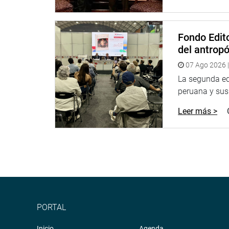
Fondo Edito
del antrop
07 Ago 2026 |
La segunda edi
peruana y sus 
Leer más >
PORTAL
Inicio
Agenda