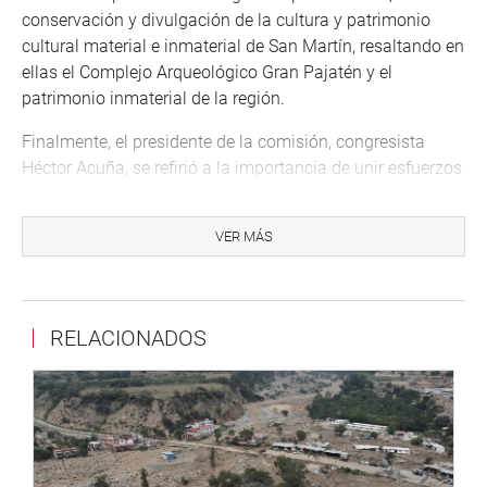
conservación y divulgación de la cultura y patrimonio
cultural material e inmaterial de San Martín, resaltando en
ellas el Complejo Arqueológico Gran Pajatén y el
patrimonio inmaterial de la región.
Finalmente, el presidente de la comisión, congresista
Héctor Acuña, se refirió a la importancia de unir esfuerzos
y trabajar en conjunto para llegar atender las demandas
locales, de igual manera manifestó su compromiso en
VER MÁS
colaborar para que exista una mejor gestión por parte de
las autoridades entrantes.
Lima, 21 de noviembre de 2022
RELACIONADOS
DESPACHO DEL CONGRESISTA HÉCTOR ACUÑA
PERALTA