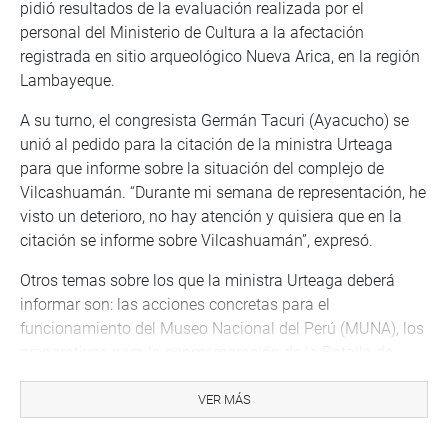
pidió resultados de la evaluación realizada por el
personal del Ministerio de Cultura a la afectación
registrada en sitio arqueológico Nueva Arica, en la región
Lambayeque.
A su turno, el congresista Germán Tacuri (Ayacucho) se
unió al pedido para la citación de la ministra Urteaga
para que informe sobre la situación del complejo de
Vilcashuamán. “Durante mi semana de representación, he
visto un deterioro, no hay atención y quisiera que en la
citación se informe sobre Vilcashuamán”, expresó.
Otros temas sobre los que la ministra Urteaga deberá
informar son: las acciones concretas para el
funcionamiento del Museo Nacional del Perú (MUNA), los
preparativos para la conmemoración de la Batalla de
Ayacucho, en el marco de la celebración del Bicentenario
de la Independencia, el avance en la adecuación del
VER MÁS
Reglamento de la Ley N° 28296, Ley General del