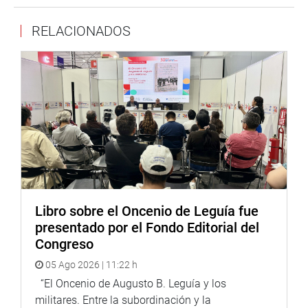
Patrimonio Cultural de la Nación y el cumplimiento de la
novena disposición complementaria final de la Ley N°
RELACIONADOS
29565, Ley de Creación del Ministerio de Cultura, respecto
a la descentralización del sector Cultura.
Sobre este último tema, el presidente de la Comisión,
Héctor Acuña, indicó que la ministra Urteaga debe
informar sobre los avances de la disposición
complementaria a la Ley N° 29565, que tiene como fin
encargar al Poder Ejecutivo la transferencia de las
unidades departamentales del Instituto Nacional de
Cultura (INC) a los correspondientes gobiernos regionales.
«Esta ley fue aprobada el 6 de diciembre del 2022, tenían
Libro sobre el Oncenio de Leguía fue
120 días para su implementación, pero han pasado cinco
presentado por el Fondo Editorial del
meses y no tenemos noticias. Entonces, necesitamos que
Congreso
la ministra nos haga llegar el avance”, expresó Acuña
05 Ago 2026 | 11:22 h
Peralta.
“El Oncenio de Augusto B. Leguía y los
Finalmente, la Comisión de Cultura aprobó por
militares. Entre la subordinación y la