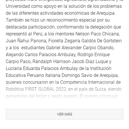
Universidad como apoyo en la solución de los problemas
de las diferentes actividades económicas de Arequipa.
También se hizo un reconocimiento especial por su
destacada participación, conformando la delegación que
representó al Perú, a los mentores Nelson Paco Chicana,
Juan Ñahui Pariona, Fiorella Zegarra Galdós De Gortstein
y a los estudiantes Gabriel Alexander Carpio Obando,
Alejando Carlos Palacios Ambulay, Rodrigo Enrique
Carpio Paco, Rándalph Hárrison Jacob Diaz Luque y
Luciana Eduarda Palacios Ambulay de la Institución
Educativa Peruano Italiana Domingo Savio de Arequipa,
quienes concursaron en la Competencia Internacional de
Robótica FIRST GLOBAL 2022, en el país de Suiza, siendo
ganadores del tercer y sexto puesto. El evento concluyó
con las exposiciones de los representantes del Instituto
Nacional de Innovación Agraria (INIA) y el representante
VER MÁS
del Ministerio de la Producción. Cabe señalar que en este
evento participaron: