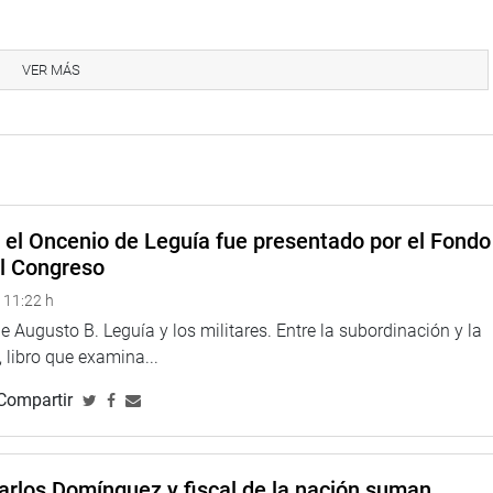
ectos clave vinculados al ecosistema de ciencia y tecnología
 y mecanismos de transferencia tecnológica por parte del sector
VER MÁS
esistas integrantes de la Comisión de Ciencia, Innovación y
e el Oncenio de Leguía fue presentado por el Fondo
el Congreso
 11:22 h
 Augusto B. Leguía y los militares. Entre la subordinación y la
 libro que examina...
Compartir
arlos Domínguez y fiscal de la nación suman