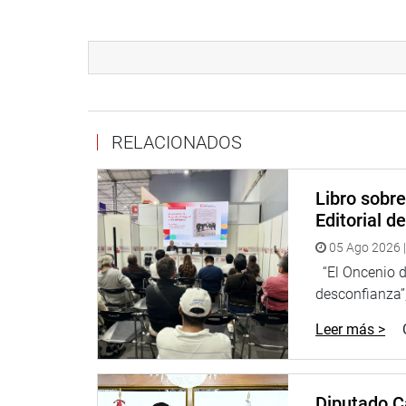
Durante la sesión también se debatirán otros proy
del país, incluyendo mejoras a la Ley de Patentes
privado, al sector público.
Dato: La sesión extraordinaría congregará a congr
Tecnología.
RELACIONADOS
Comisión de Ciencia, Innovación y Tecnología
Libro sobr
Editorial d
05 Ago 2026 |
“El Oncenio de
desconfianza”,
Leer más >
Diputado C