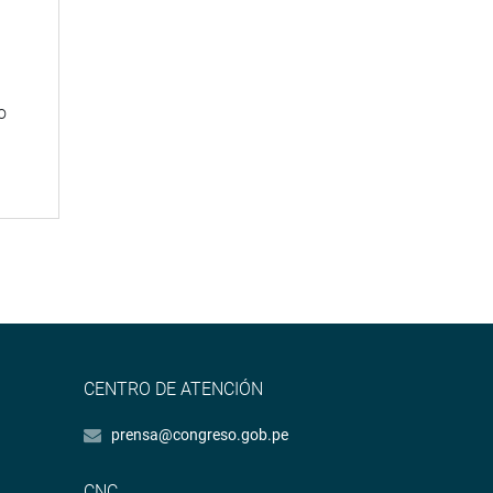
n
o
CENTRO DE ATENCIÓN
prensa@congreso.gob.pe
CNC