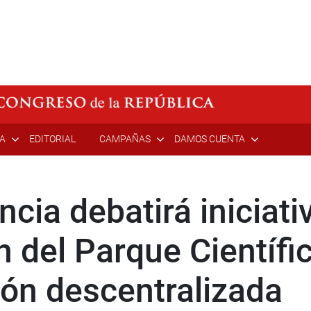
ÍA
EDITORIAL
CAMPAÑAS
DAMOS CUENTA
cia debatirá iniciativ
n del Parque Científ
ión descentralizada