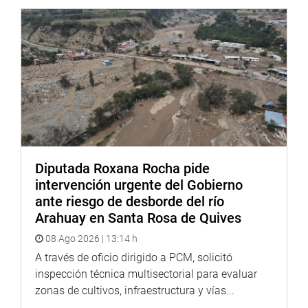
“El congresista Omar Chehade dijo: “Los 4 PL de
derogación no están en CCR. Se consultará remisión. Hay
una demanda de inconstitucionalidad contra el DU 14-
2020, lo cual es un proceso paralelo al del Congreso, se
averiguará estado procesal”.
Asimismo, mencionó que el artículo 135 de la
Constitución establece que este Congreso, después del
interregno, debe controlar los decretos de urgencia.
Diputada Roxana Rocha pide
intervención urgente del Gobierno
“Se ha dicho en reiteradas ocasiones que debe remitir con
ante riesgo de desborde del río
celeridad los DU que puedan ser polémicos. Se reiterará al
Arahuay en Santa Rosa de Quives
coordinador del Grupo de Trabajo que priorice y envíe a la
08 Ago 2026 | 13:14 h
comisión los informes de esos DU.”
Dijo el Congresista
A través de oficio dirigido a PCM, solicitó
Omar Chehade.
inspección técnica multisectorial para evaluar
zonas de cultivos, infraestructura y vías...