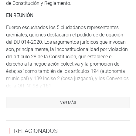
de Constitución y Reglamento.
EN REUNIÓN:
Fueron escuchados los 5 ciudadanos representantes
gremiales, quienes destacaron el pedido de derogación
del DU 014-2020. Los argumentos jurídicos que invocan
son, principalmente, la inconstitucionalidad por violación
del artículo 28 de la Constitución, que establece el
derecho a la negociación colectiva y la promoción de
ésta; así como también de los artículos 194 (autonomía
municipal) y 139 inciso 2 (cosa juzgada), y los Convenios
de la OIT N° 98 y 151.
Adicionalmente, inciden en que no se cumple sentencia
VER MÁS
del Tribunal Constitucional del año 2015
(inconstitucionalidad parcial de la Ley Servir).
Indicaron que el impacto de la normativa: regula a un
RELACIONADOS
millón doscientos mil trabajadores públicos.