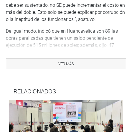
debe ser sustentado, no SE puede incrementar el costo en
más del doble. Esto solo se puede explicar por corrupción
o la ineptitud de los funcionarios.”, sostuvo.
De igual modo, indicó que en Huancavelica son 89 las
obras paralizadas que tienen un saldo pendiente de
ejecución de 515 millones de soles; además, dijo, 47
inversiones aumentaron su valor de 651 millones de soles
iniciales a S/ 1,885 millones.
VER MÁS
De otro lado, ante la ausencia de los representantes de la
Contraloría en estas regiones, Luna Gálvez anunció que
se citará al contralor César Aguilar Surichaqui para que
RELACIONADOS
participe en la sesión del próximo 20 de junio, a fin de que
para explique las acciones de control realizadas en estas
regiones.
Se debe destacar que, durante la sesión de la comisión
especial, la representante de la Procuraduría General del