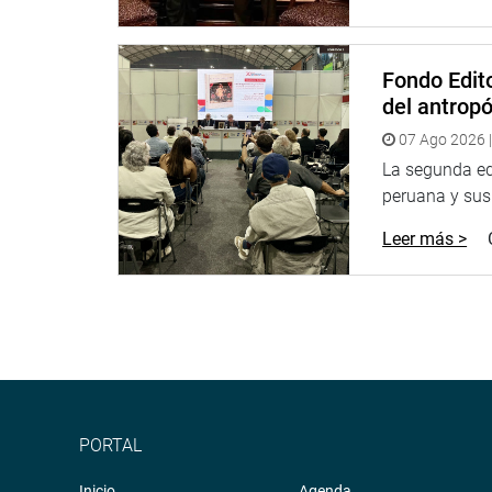
Además, indicó que esta norma, basada, entre otr
Juan Burgos, Digna Calle, Jorge Flores Ancachi, D
liquidez al mercado y con ello ayudar a la react
Fondo Edito
ingresos sobre todo de los pequeños comercios y
del antrop
DESPACHO DEL CONGRESISTA JOSÉ LUNA GÁL
07 Ago 2026 |
La segunda edi
peruana y sus 
Leer más >
PORTAL
Inicio
Agenda