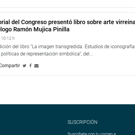
os, en proyectos de ley de los congresistas de Podemos Perú
arwin Espinoza y Guido Bellido, también servirá para inyectar
ivación económica, pues dinamizará la economía e impulsará los
rial del Congreso presentó libro sobre arte virreina
 las micro y pequeñas empresas.
ólogo Ramón Mujica Pinilla
VEZ
 10:12 h
ción del libro “La imagen transgredida. Estudios de iconografía
políticas de representación simbólica”, del...
Compartir
SUSCRIPCIÓN
Suscríbete con tu correo a