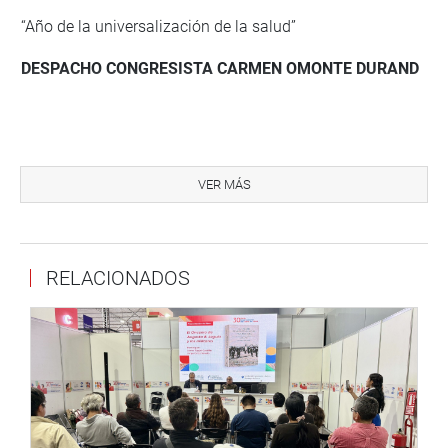
“Año de la universalización de la salud”
DESPACHO CONGRESISTA CARMEN OMONTE DURAND
La congresista
Carmen Omonte
(APP), a través de su
VER MÁS
despacho congresal, anuncia el foro «Mujeres
emprendedoras, mujeres que inspiran», que tiene por
objetivo visibilizar el gran aporte de estas al desarrollo
social y económico de nuestro país y su importancia
RELACIONADOS
como fuente constante de inspiración para las peruanas.
“
Nuestro país ocupa los primeros lugares en el ranking de
países de Latinoamérica con mayor número de mujeres
emprendedoras; el 36% de nuestras compatriotas son
emprendedoras y cuentan con empresas vinculadas a
actividades comerciales, servicios, manufacturas,