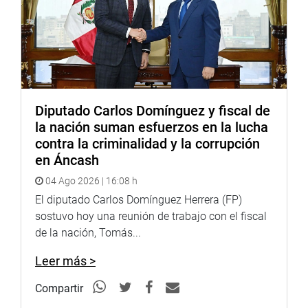
experiencias profesionales o empresariales
”, indicó la
también exministra de la Mujer.
PANELISTAS
Durante el foro «
Mujeres emprendedoras, mujeres que
inspiran
«, intervendrán como panelista Marta del Rio
Diputado Carlos Domínguez y fiscal de
Villanueva, fundadora y gerente general de Wasi Organics;
la nación suman esfuerzos en la lucha
Blanca Chávez Chávez, dueña del restaurante El Rocoto y
contra la criminalidad y la corrupción
presidenta de la Asociación Peruana de Hoteles y
en Áncash
Restaurantes; y César Acuña Peralta, presidente de la
Fundación que promueve el Proyecto “
Mujeres
04 Ago 2026 | 16:08 h
Emprendedoras
”.
El diputado Carlos Domínguez Herrera (FP)
sostuvo hoy una reunión de trabajo con el fiscal
de la nación, Tomás...
INSCRIPCIONES
Leer más >
Las y los interesados en participar del evento podrán
Compartir
hacerlo tras llenar el formulario de inscripción alojado en