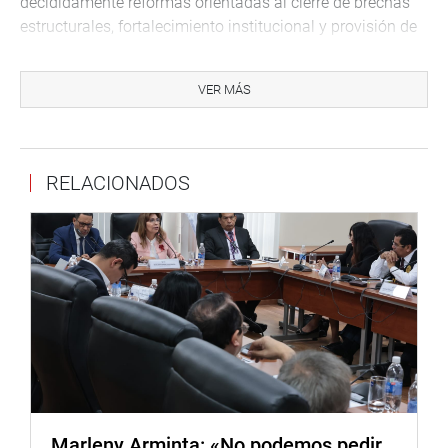
decididamente reformas orientadas al cierre de brechas
estructurales, fortalecimiento institucional y provisión de
servicios públicos de mejor calidad en beneficio de
nuestros ciudadanos, obteniendo además un sello de
VER MÁS
calidad internacional en materia de políticas públicas y
buenas prácticas.
Es preciso señalar que la OCDE fue fundada en 1961 y su
RELACIONADOS
sede central se encuentra en el Château de la Muette en
París (Francia). Los países miembros se reúnen para
intercambiar información y armonizar políticas con el
objetivo de maximizar su crecimiento económico y
colaborar con su desarrollo y el de los países no
miembros.
Respecto al tema del APEC, González-Olaechea resaltó
que el objeto de la PER es acercar la agenda de este foro
de Cooperación Económica del Asia Pacífico a la
ciudadanía. Para ello, informó que se ha creado la
iniciativa “APEC Ciudadano”, para que la población
Marleny Arminta: «No podemos pedir