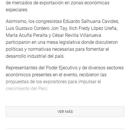
de mercados de exportación en zonas económicas
especiales.
Asimismo, los congresistas Eduardo Salhuana Cavides,
Luis Gustavo Cordero Jon Tay, Ilich Fredy López Ureña,
María Acuña Peralta y César Revilla Villanueva
participaron en una mesa legislativa donde discutieron
políticas y normativas necesarias para fomentar el
desarrollo industrial del país.
Representantes del Poder Ejecutivo y de diversos sectores
económicos presentes en el evento, recibieron las
propuestas de los expositores para impulsar el
crecimiento del Perú.
El congresista José Jerí, evocó las palabras del maestro
Jorge Basadre para reflexionar sobre las oportunidades
VER MÁS
perdidas y la necesidad de convertirlas en motores de
progreso.