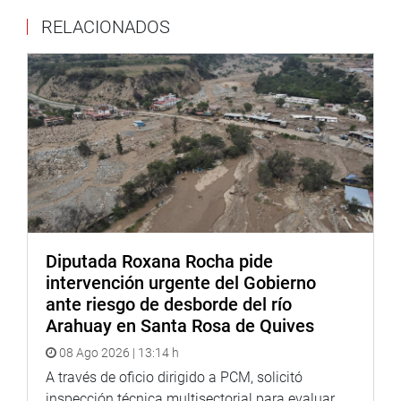
El Bloque Parlamentario por la Inversión reafirma su
RELACIONADOS
compromiso con la industrialización del Perú, buscando
transformar las oportunidades perdidas en fuentes de
progreso y bienestar para todos los peruanos.
Diputada Roxana Rocha pide
intervención urgente del Gobierno
ante riesgo de desborde del río
Arahuay en Santa Rosa de Quives
08 Ago 2026 | 13:14 h
A través de oficio dirigido a PCM, solicitó
inspección técnica multisectorial para evaluar