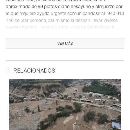
aproximado de 80 platos diario desayuno y almuerzo por
lo que requiere ayuda urgente comunicándose al 940 013
146 celular persona, así mismo si desean llevar víveres
pueden hacerlo llegando a los Hijos de Santa Rosa II,
referencia capilla Jesús de Nazaret o la loza deportiva los
Amautas.
VER MÁS
Lima, 11 de enero de 2022
RELACIONADOS
DESPACHO CONGRESAL