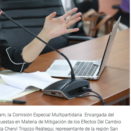
 am, la Comisión Especial Multipartidaria Encargada del
uestas en Materia de Mitigación de los Efectos Del Cambio
ta Cheryl Trigozo Reátegui, representante de la región San