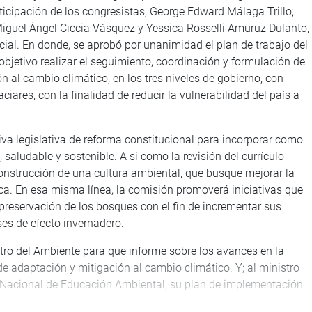
articipación de los congresistas; George Edward Málaga Trillo;
 Miguel Ángel Ciccia Vásquez y Yessica Rosselli Amuruz Dulanto,
al. En donde, se aprobó por unanimidad el plan de trabajo del
objetivo realizar el seguimiento, coordinación y formulación de
 al cambio climático, en los tres niveles de gobierno, con
ares, con la finalidad de reducir la vulnerabilidad del país a
iva legislativa de reforma constitucional para incorporar como
aludable y sostenible. A si como la revisión del currículo
 construcción de una cultura ambiental, que busque mejorar la
ica. En esa misma línea, la comisión promoverá iniciativas que
 preservación de los bosques con el fin de incrementar sus
es de efecto invernadero.
istro del Ambiente para que informe sobre los avances en la
e adaptación y mitigación al cambio climático. Y; al ministro
a Nacional de Educación Ambiental, su plan de implementación