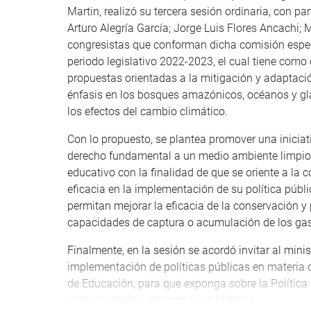
Martin, realizó su tercera sesión ordinaria, con p
Arturo Alegría García; Jorge Luis Flores Ancachi;
congresistas que conforman dicha comisión especi
periodo legislativo 2022-2023, el cual tiene como 
propuestas orientadas a la mitigación y adaptación
énfasis en los bosques amazónicos, océanos y glaci
los efectos del cambio climático.
Con lo propuesto, se plantea promover una iniciat
derecho fundamental a un medio ambiente limpio, s
educativo con la finalidad de que se oriente a la
eficacia en la implementación de su política públ
permitan mejorar la eficacia de la conservación y
capacidades de captura o acumulación de los gas
Finalmente, en la sesión se acordó invitar al min
implementación de políticas públicas en materia d
de Educación, para que exponga sobre la Polític
y los resultados alcanzados a la fecha.