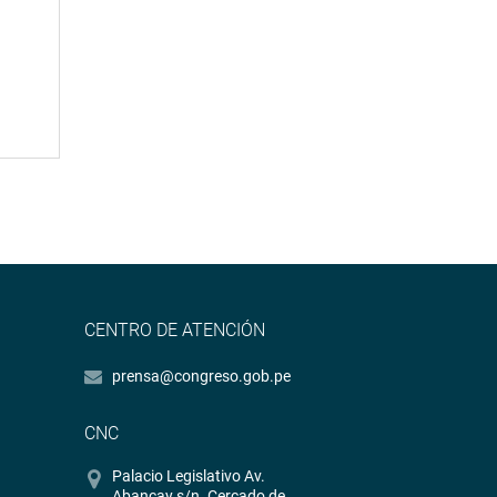
CENTRO DE ATENCIÓN
prensa@congreso.gob.pe
CNC
Palacio Legislativo Av.
Abancay s/n. Cercado de