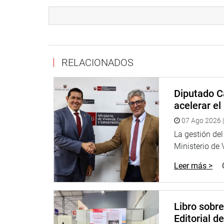
Lima, 28 de noviembre de 2022
CONGRESISTA
CHERYL TRIGOZO REÁTEGUI
RELACIONADOS
Diputado C
acelerar e
07 Ago 2026 |
La gestión del
Ministerio de 
Leer más >
Libro sobr
Editorial d