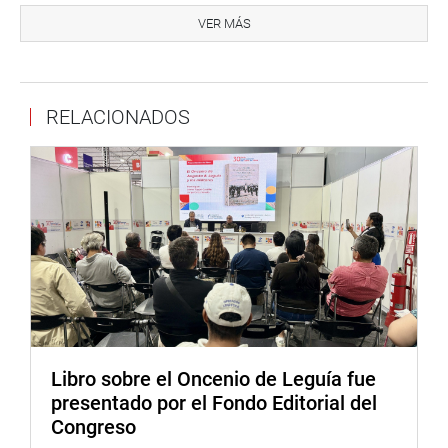
congresista Cheryl Trigozo. «Nuestra región tiene mucho
VER MÁS
que ofrecer, desde su rica biodiversidad hasta la calidez
de su gente».
El evento cerró con un llamado a la unión nacional para
RELACIONADOS
proteger y promover la riqueza cultural de la Amazonía
peruana. La conferencia de prensa «San Juan: Un legado
de cultura, cosmovisión y gastronomía amazónica» logró
su objetivo de poner en valor la riqueza cultural de la
Amazonía y llamar a la acción para impulsar un
desarrollo sostenible que beneficie a las comunidades
locales.
Libro sobre el Oncenio de Leguía fue
presentado por el Fondo Editorial del
Congreso