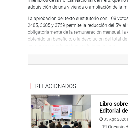
miembros de la Policía Nacional del Perú, que no l
adquisición de una vivienda o ampliación de la m
La aprobación del texto sustitutorio con 108 votos
2485, 3685 y 3759 permite la reducción del 5% a
obligatoriamente de la remuneración mensual, la 
obtenido un beneficio, o la devolución del total de
siempre y cuando no haya sido beneficiado.
La acumulación de todas esas iniciativas legislat
institución de las Fuerzas Armadas y Fuerzas Poli
PROMOTOR
RELACIONADOS
El congresista Alfredo Azurin Loayza presentó el
la primera piedra y en sendos debates la propues
policial desde hace varias décadas sin que nadie 
Libro sobr
Editorial d
El parlamentario Alfredo Azurin Loayza, quien tam
años, y que integró distintas unidades como la D
05 Ago 2026 |
problema desde que ingresó al Congreso de la Re
“El Oncenio de