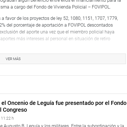
ograban algún beneficio entre ellos el financiamiento para la
isma a cargo del Fondo de Vivienda Policial – FOVIPOL.
 a favor de los proyectos de ley 52, 1080, 1151, 1707, 1779,
l 2% del porcentaje de aportación a FOVIPOL descontados
exclusión del aporte una vez que el miembro policial haya
 aportes más intereses al personal en situación de retiro
ivas finalmente logró modificar la Ley 24656, que crea en cada
VER MÁS
ciales.
 24 de agosto de 2021 el Proyecto de Ley 52/2021-CR poniendo
ta de solución al problema económico que afectaba al personal
decida atender esta situación.
e el Oncenio de Leguía fue presentado por el Fondo
el Congreso
bién formó parte de la Policía Nacional del Perú por más de 38
IRANDRO, se puso como objetivo principal solucionar este
 11:22 h
pública al que se sumaron otras propuestas.
 Augusto B. Leguía y los militares. Entre la subordinación y la