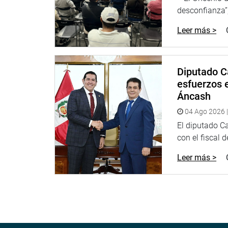
desconfianza”,
“
Hay una enorme responsabilidad por parte de las
que por años afectó a los miembros de la Policía 
Leer más >
sido un primer paso para la tranquilidad de mis 
puede lograr solucionar cualquier problema
”, sos
Diputado C
esfuerzos e
Áncash
04 Ago 2026 |
DESPACHO CONGRESAL
El diputado C
con el fiscal 
Leer más >