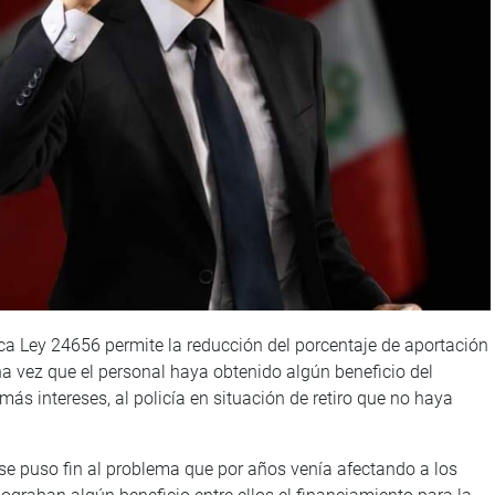
ica Ley 24656 permite la reducción del porcentaje de aportación
na vez que el personal haya obtenido algún beneficio del
más intereses, al policía en situación de retiro que no haya
se puso fin al problema que por años venía afectando a los