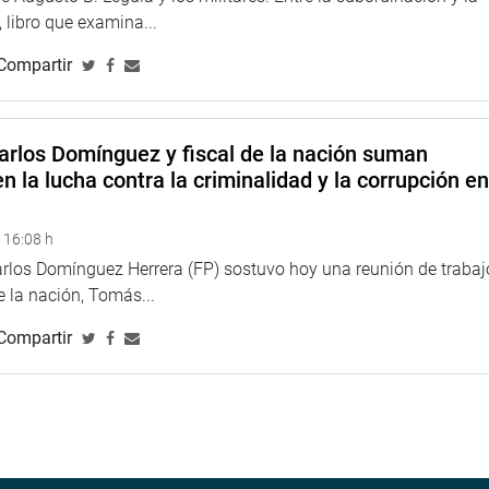
 libro que examina...
 autoridades actuales y futuras para solucionar los problemas
Nacional del Perú. Este logro en el Congreso de la República ha
Compartir
hermanos policías. Y demuestra que cuando hay voluntad se
tuvo Azurin Loayza.
arlos Domínguez y fiscal de la nación suman
n la lucha contra la criminalidad y la corrupción e
 16:08 h
arlos Domínguez Herrera (FP) sostuvo hoy una reunión de trabaj
de la nación, Tomás...
Compartir