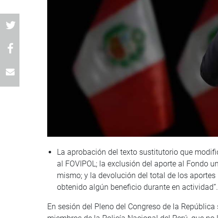
La aprobación del texto sustitutorio que modif
al FOVIPOL; la exclusión del aporte al Fondo u
mismo; y la devolución del total de los aportes 
obtenido algún beneficio durante en actividad”.
En sesión del Pleno del Congreso de la República 