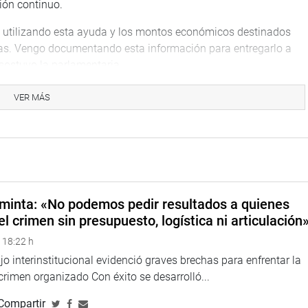
ción continuo.
 utilizando esta ayuda y los montos económicos destinados
istas. Vengo documentando esta información para entregarlo a
 sostuvo la parlamentaria.
ecesario tener un trabajo articulado con la Contraloría para la
VER MÁS
investigados por el mal reparto de alimentos y no podemos
des en perjuicio de la población vulnerable», remarcó.
s de soles de presupuesto que el Poder Ejecutivo invertirá en la
las municipalidades.
minta: «No podemos pedir resultados a quienes
el crimen sin presupuesto, logística ni articulación
e la ministra de Inclusión Social, Dina Boluarte, a fin de que
e evitar estas irregularidades», concluyó.
 18:22 h
o interinstitucional evidenció graves brechas para enfrentar la
 crimen organizado Con éxito se desarrolló...
Compartir