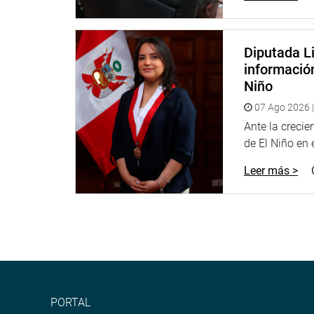
Diputada Li
informació
Niño
07 Ago 2026 |
Ante la creci
de El Niño en el
Leer más >
PORTAL