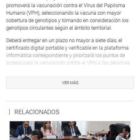
promoverá la vacunación contra el Virus del Papiloma
Humano (VPH), seleccionando la vacuna con mayor
cobertura de genotipos y tomando en consideración los
genotipos circulantes según el ámbito territorial.
Deberá entregar en un plazo no mayor a siete días, el
certificado digital portable y verificable en la plataforma
informática correspondiente y priorizará los puntos de
acceso para la vacunación contra el VPH a las personas
con infección por el Virus Inmunodeficiencia Humana
(VIH).
VER MÁS
Mientras tanto, se dispone que el Ministerio de Educación
implemente un programa educativo en colegios, institutos
y universidades, para mejorar el conocimiento de los
RELACIONADOS
padres y estudiantes sobre la importancia de una
sexualidad responsable y los riesgos de las
enfermedades causadas por la infección del VPH.