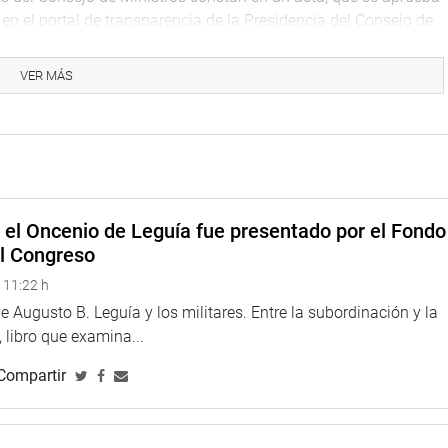
en el portal de transparencia de la Presidencia del Consejo de
aprobada.
VER MÁS
e inteligencia, orden interno, seguridad nacional, u otra
servada, de acuerdo a la ley de la materia.
s asume la responsabilidad política ante el incumplimiento de
iones del Consejo de Ministros.
e el Oncenio de Leguía fue presentado por el Fondo
el Congreso
 11:22 h
 Augusto B. Leguía y los militares. Entre la subordinación y la
 libro que examina...
Compartir