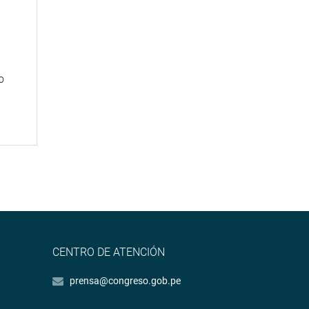
n
o
CENTRO DE ATENCIÓN
prensa@congreso.gob.pe