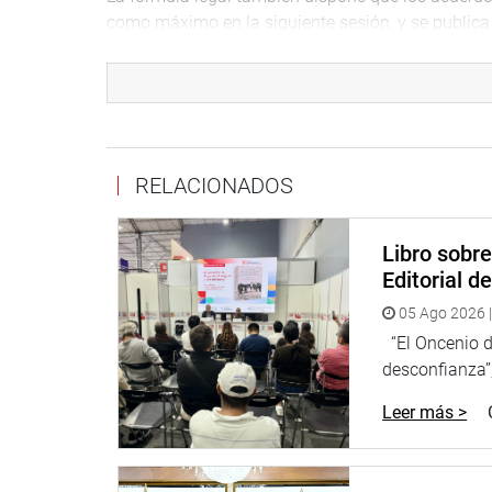
como máximo en la siguiente sesión, y se publica 
Ministros, en el término de veinticuatro horas de 
Asimismo, se exceptúa de publicación los asuntos d
información considerada secreta, confidencial o re
Finalmente, el presidente del Consejo de Ministro
RELACIONADOS
publicación de las agendas y las actas de las ses
Comisión de Descentralización
Libro sobr
Editorial d
05 Ago 2026 |
“El Oncenio de
desconfianza”,
Leer más >