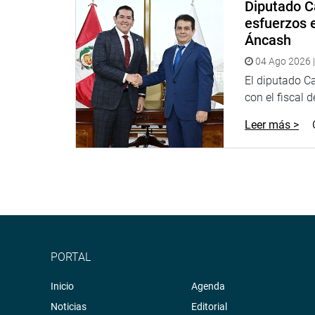
Diputado C
esfuerzos e
Áncash
04 Ago 2026 |
El diputado C
con el fiscal 
Leer más >
PORTAL
Inicio
Agenda
Noticias
Editorial