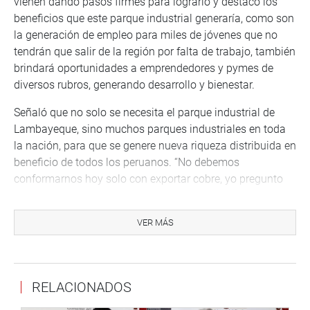
vienen dando pasos firmes para lograrlo y destacó los
beneficios que este parque industrial generaría, como son
la generación de empleo para miles de jóvenes que no
tendrán que salir de la región por falta de trabajo, también
brindará oportunidades a emprendedores y pymes de
diversos rubros, generando desarrollo y bienestar.
Señaló que no solo se necesita el parque industrial de
Lambayeque, sino muchos parques industriales en toda
la nación, para que se genere nueva riqueza distribuida en
beneficio de todos los peruanos. “No debemos
conformarnos hoy solo con exportar cobre, yo pregunto
por qué no exportamos cables de cobre; o por qué en vez
de exportar oro, mejor exportamos joyas de oro; o por qué
VER MÁS
en vez de exportar arándanos, no exportamos mejor jugo
o conservas de arándano”, puntualizó.
Enfatizó la necesidad de construir un modelo de
RELACIONADOS
crecimiento sostenible y sustentable que tenga, como
factores esenciales, el enfoque en las actividades