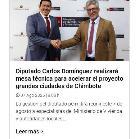
organizacionales distintivas, la eficiencia en términos de
economías de escala y ahorro de costos vía economías
de aglomeración.
En ese contexto explicó que propuso el proyecto de ley,
como medio de distribución práctica de la riqueza a
través del empleo y la generación de la cadena de valor,
considerando que Lambayeque, es un histórico centro
económico en el norte del país, pero como muchas otras
regiones que tienen grandes recursos naturales, estos no
Diputado Carlos Domínguez realizará
son traducidos en beneficio y riqueza para las mayorías.
mesa técnica para acelerar el proyecto
grandes ciudades de Chimbote
Lima, 10 de junio del 2022.
07 Ago 2026 | 8:08 h
La gestión del diputado permitirá reunir este 7 de
agosto a especialistas del Ministerio de Vivienda
y autoridades locales...
Leer más >