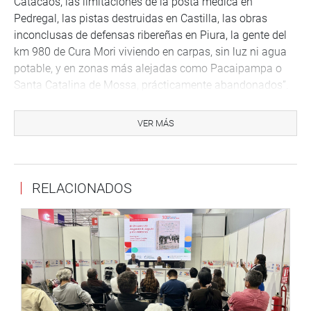
Catacaos, las limitaciones de la posta médica en
Pedregal, las pistas destruidas en Castilla, las obras
inconclusas de defensas ribereñas en Piura, la gente del
km 980 de Cura Mori viviendo en carpas, sin luz ni agua
potable, y en zonas más alejadas como Pacaipampa o
Santa Catalina de Mossa, prácticamente abandonados”.
“Y ha pasado un año y veo lo mismo”, acotó.
VER MÁS
“De lejos, Piura ha sido la más afectada y la tarea
principal era asegurar la Solución Integral (Plan Integral
del río Piura con presas, reforestación, reencauzamiento
RELACIONADOS
del río, alertas tempranas, defensas ribereñas y drenajes
pluviales de Piura, Sullana, Talara y Paita)”, afirmó
Salinas López.
Sin embargo, “luego de tres años, con siete (7) millones de
soles invertidos y con avances por encima del 70 %, entre
el Gobierno Regional de Piura y la Autoridad para la
Reconstrucción con Cambios, decidieron resolver ese