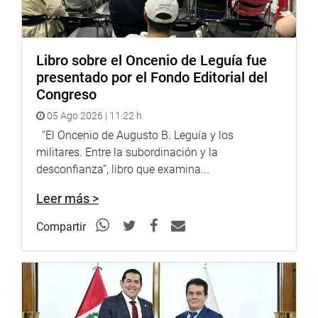
contrato, pasarlo al convenio con Reino Unido y empezar
de cero”, sostuvo.
Asimismo, remarcó que el gobernador regional, Servando
Libro sobre el Oncenio de Leguía fue
García, nunca asistió a las sesiones de su grupo de
presentado por el Fondo Editorial del
trabajo por lo que “nunca dio explicaciones”.
Congreso
Por último, advirtió el “silencio cómplice” y “a la medida
05 Ago 2026 | 11:22 h
de sus necesidades particulares de la Cámara de
“El Oncenio de Augusto B. Leguía y los
Comercio, del Colegio de Ingenieros, del Colegio de
militares. Entre la subordinación y la
Economistas, del Colegio de Arquitectos, de la
desconfianza”, libro que examina...
universidad nacional, de la universidad privada y
Leer más >
colectivos ciudadanos de Piura.
Compartir
“Por Piura, por mi honor, por mi familia, no me quedaré
callado ni seré cómplice de los que ahora pretenden
sumarse a la indignación de una reconstrucción que
fracasó, porque compró silencios y conciencias”, finalizó.
Lima, 29 de marzo de 2021