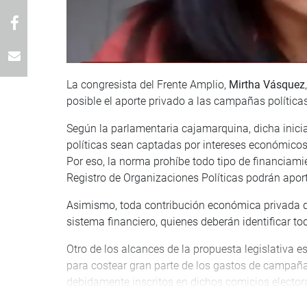
La congresista del Frente Amplio,
Mirtha Vásquez
posible el aporte privado a las campañas políticas
Según la parlamentaria cajamarquina, dicha inicia
políticas sean captadas por intereses económicos p
Por eso, la norma prohíbe todo tipo de financiamie
Registro de Organizaciones Políticas podrán aporta
Asimismo, toda contribución económica privada que
sistema financiero, quienes deberán identificar tod
Otro de los alcances de la propuesta legislativa 
para costear gran parte de los gastos de campaña 
debidamente inscritos en dichos comicios elector