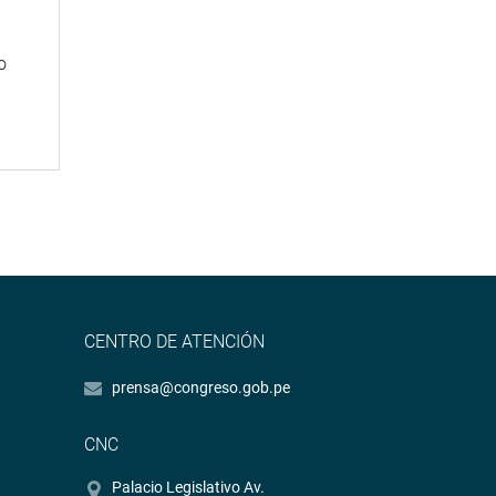
o
CENTRO DE ATENCIÓN
prensa@congreso.gob.pe
CNC
Palacio Legislativo Av.