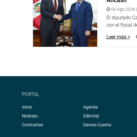
Lima, agosto de 2020
04 Ago 2026 |
Despacho de la congresista Mirtha Vásquez Chuq
El diputado C
con el fiscal 
Leer más >
PORTAL
Inicio
Agenda
Noticias
Editorial
Contrastes
Damos Cuenta