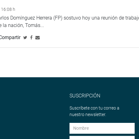
 16:08 h
uilín
arlos Domínguez Herrera (FP) sostuvo hoy una reunión de trabaj
de la nación, Tomás...
Compartir
SUSCRIPCIÓN
Suscríbete con tu correo a
nuestro newsletter.