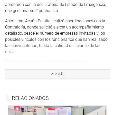
aprobaron con la declaratoria de Estado de Emergencia,
que gestionamos” puntualizó.
Asimismo, Acuña Peralta, realizó coordinaciones con la
Contraloría, donde solicitó ejercer un acompañamiento
detallado, desde el número de empresas invitadas y los
posibles vínculos con los funcionarios que han realizado
las convocatorias, hasta la calidad del avance de las
obras.
Como se recordará, por gestiones y pedidos de la
Congresista Mary Acuña, con D.S. N°166-2021-PCM, del
23 de octubre del 2021, se declaró Emergencia en
VER MÁS
Chiclayo y José Leonardo Ortiz. Las gestiones iniciaron
desde el 23 de septiembre, tras una reunión con
autoridades locales y OTASS, cuando la parlamentaria
RELACIONADOS
gestionó ante los órganos responsables, las acciones
para la declaración de emergencia.