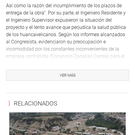
Así como la razón del incumplimiento de los plazos de
entrega de la obra”. Por su parte, el Ingeniero Residente y
el Ingeniero Supervisor expusieron la situación del
proyecto y el lento avance que perjudica la salud pública
de los huancavelicanos. Según los informes alcanzados
al Congresista, evidenciaron su preocupación e
incomodidad por los constantes inconvenientes de la
empresa contratista (Consorcio Zacarías Correa) para el
desarrollo de la obra. Actualmente se encuentra a un
44.52% de avance y se cuenta con solo 20 trabajadores,
VER MÁS
que es lo que permite la empresa para evitar la resolución
contractual.
Por lo que el avance es casi inexistente. Sin embargo,
RELACIONADOS
manifestaron que actualmente cumplen técnicamente
con todo lo exigido, pero necesitan personal, insumos y
equipos. Manifestaron también que el Programa Nacional
de Inversiones en Salud – Pronis no le debe nada a la
empresa por lo que la única responsabilidad la tiene la