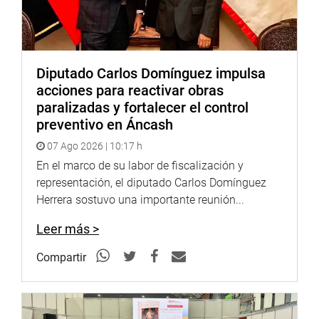
que tuvo la UNPRG en la evaluación para su
licenciamiento, y para ello existe un plan de emergencia a
cargo de las autoridades que debe ser evaluado y se
tracen las medidas y plazos que deben cumplirse.
Diputado Carlos Domínguez impulsa
DESPACHO CONGRESAL
acciones para reactivar obras
paralizadas y fortalecer el control
preventivo en Áncash
07 Ago 2026 | 10:17 h
En el marco de su labor de fiscalización y
representación, el diputado Carlos Domínguez
Herrera sostuvo una importante reunión...
Leer más >
Compartir