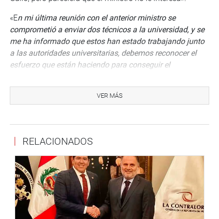
«E
n mi última reunión con el anterior ministro se
comprometió a enviar dos técnicos a la universidad, y se
me ha informado que estos han estado trabajando junto
a las autoridades universitarias, debemos reconocer el
esfuerzo que están haciendo para conseguir el
licenciamiento, sabemos que las exigencias de calidad
han incrementado en 0,5, pero estamos seguros que
VER MÁS
vamos a superarlas y finalmente lograremos el
licenciamiento de nuestra Universidad», dijo.
La parlamentaria informó que ha buscado el apoyo de
RELACIONADOS
técnicos de otras universidades nacionales de la región
norte que han logrado su licenciamiento y se
comprometen a colaborar con técnicos y profesionales en
esta tarea.
Mary Acuña planteó conformar mesas de trabajo para
lograr el cumplimiento de las observaciones de calidad