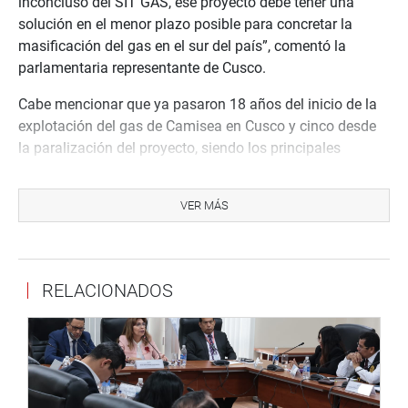
inconcluso del SIT GAS, ese proyecto debe tener una
solución en el menor plazo posible para concretar la
masificación del gas en el sur del país”, comentó la
parlamentaria representante de Cusco.
Cabe mencionar que ya pasaron 18 años del inicio de la
explotación del gas de Camisea en Cusco y cinco desde
la paralización del proyecto, siendo los principales
afectados la región Cusco y el Sur Peruano que carecen
de gas natural en zonas urbanas y rurales por falta de
VER MÁS
una verdadera estrategia de masificación del gas en la
zona andina del Perú.
RELACIONADOS
Lima, 6 de enero de 2022
DESPACHO CONGRESAL