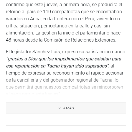
confirmó que este jueves, a primera hora, se producirá el
retorno al país de 110 compatriotas que se encontraban
varados en Arica, en la frontera con el Perú, viviendo en
crítica situación, pernoctando en la calle y casi sin
alimentación. La gestión la inició el parlamentario hace
48 horas desde la Comisión de Relaciones Exteriores.
El legislador Sánchez Luis, expresó su satisfacción dando
“gracias a Dios que los impedimentos que existían para
esa repatriación en Tacna hayan sido superados”,
al
tiempo de expresar su reconocimiento al rápido accionar
de la cancillería y del gobernador regional de Tacna, lo
que permitirá que nuestros compatriotas se reincorporen
al seno patrio este jueves”.
Finalmente agradeció a la Comisión de Relaciones
VER MÁS
Exteriores por haber apoyado en pleno su iniciativa.
Congreso, 17 de junio del 2020