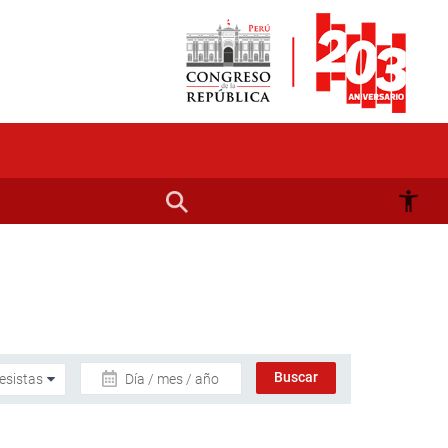
Día / mes / año