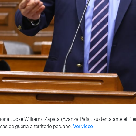
onal, José Williams Zapata (Avanza País), sustenta ante el Ple
mas de guerra a territorio peruano.
Ver vídeo