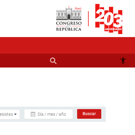
Día / mes / año