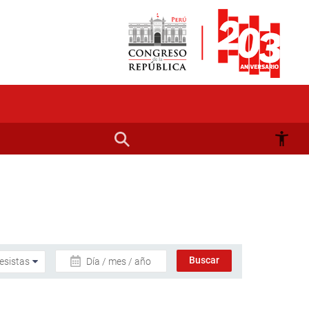
Día / mes / año