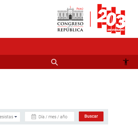
Día / mes / año