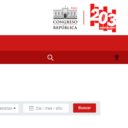
Día / mes / año