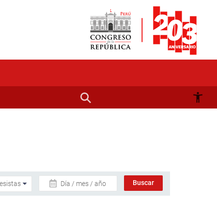
Día / mes / año