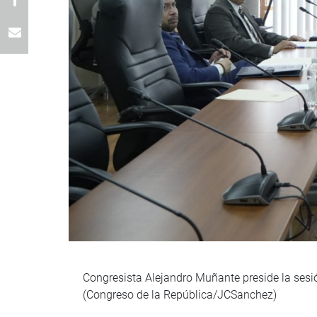
Congresista Alejandro Muñante preside la sesió
(Congreso de la República/JCSanchez)