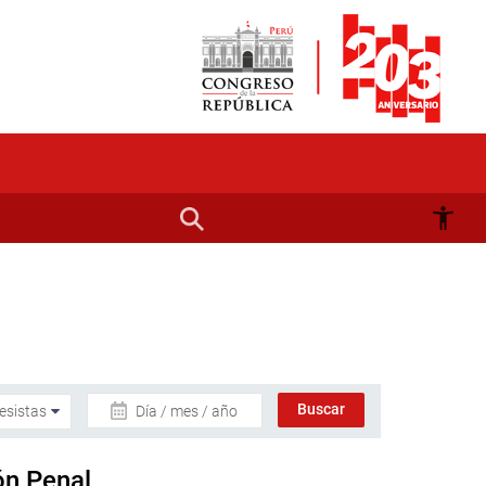
Día / mes / año
ón Penal