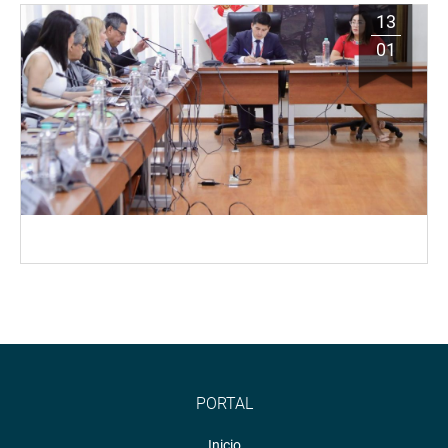
13
01
PORTAL
Inicio