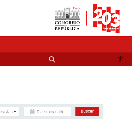
Día / mes / año