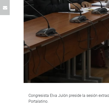
Congresista Elva Julón preside la sesión extrao
Portalatino.