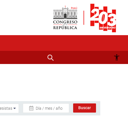
Día / mes / año