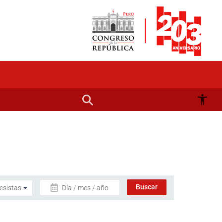
Día / mes / año