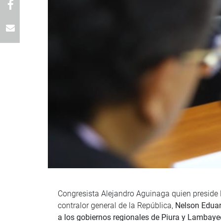
Congresista Alejandro Aguinaga quien preside l
contralor general de la República,
Nelson Eduar
a los gobiernos regionales de Piura y Lambayeq