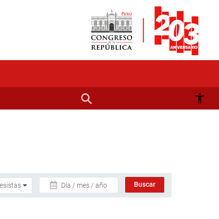
Día / mes / año