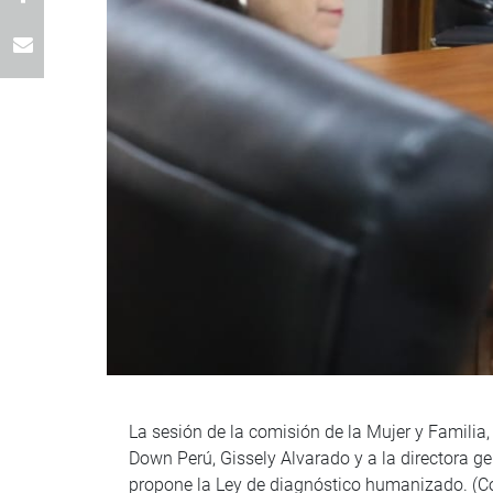
La sesión de la comisión de la Mujer y Familia,
Down Perú, Gissely Alvarado y a la directora g
propone la Ley de diagnóstico humanizado. (C