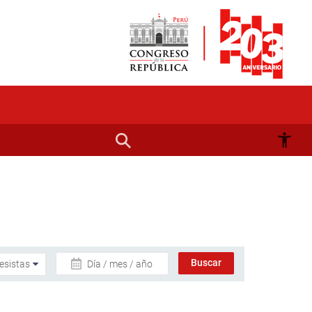
Día / mes / año