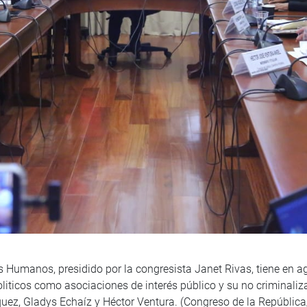
s Humanos, presidido por la congresista Janet Rivas, tiene en a
politicos como asociaciones de interés público y su no criminaliz
quez, Gladys Echaíz y Héctor Ventura. (Congreso de la Repúbli