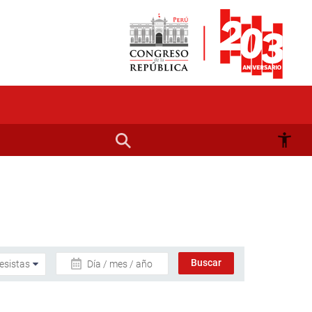
Día / mes / año