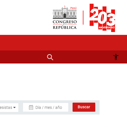
Día / mes / año